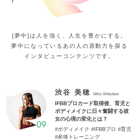
VALXについて
おトク
おまとめ割
[夢中]は人を強く、人生を豊かにする。
おトク
定期便
夢中になっているあの人の原動力を探る
はじめての方へ
インタビューコンテンツです。
お客様リアルレビュー
お客様サポート
渋谷 美穂
Miho Shibutani
お知らせ一覧
IFBBプロカード取得後、育児と
ボディメイクに日々奮闘する彼
ご利用ガイド
女の心境の変化とは？
成分・アレルギー情報
#ボディメイク
#IFBBプロ
#育児
#産後トレーニング