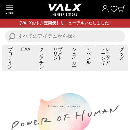
MENU
商品一覧
【VALXおトク定期便】リニューアルいたしました！
お試し商品
プロテイン
プ
EAA
ク
サプ
シ
ア
トレ
グ
ロ
レ
リメ
ェ
パ
ーニ
ッ
テ
ア
ント
イ
レ
ング
ズ
サプリメント
イ
チ
カ
ル
ギア
ン
ン
ー
トレーニングギア/グッズ
アパレル
お買い得商品
全ての商品
VALXについて