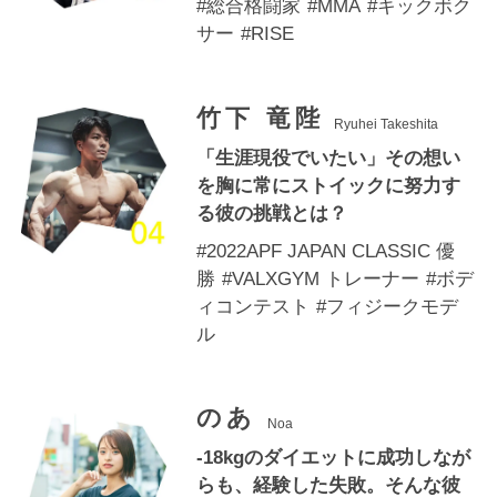
#総合格闘家
#MMA
#キックボク
法人様向け
サー
#RISE
運営会社
竹下 竜陛
Ryuhei Takeshita
VALX GYM
「生涯現役でいたい」その想い
を胸に常にストイックに努力す
る彼の挑戦とは？
FOLLOW US
#2022APF JAPAN CLASSIC 優
勝
#VALXGYM トレーナー
#ボデ
ィコンテスト
#フィジークモデ
ル
ENGLISH
のあ
Noa
-18kgのダイエットに成功しなが
らも、経験した失敗。そんな彼