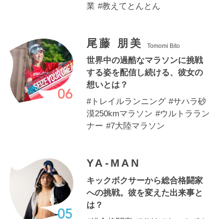
業
#教えてとんとん
各種ポリシー
利用規約
尾藤 朋美
Tomomi Bito
世界中の過酷なマラソンに挑戦
プライバシーポリシー
する姿を配信し続ける、彼女の
特定商取引法に基づく表記
想いとは？
#トレイルランニング
#サハラ砂
漠250kmマラソン
#ウルトララン
ふるさと納税
ナー
#7大陸マラソン
ANA
楽天
YA-MAN
ふるさとチョイス
キックボクサーから総合格闘家
への挑戦。彼を変えた出来事と
ふるなび
は？