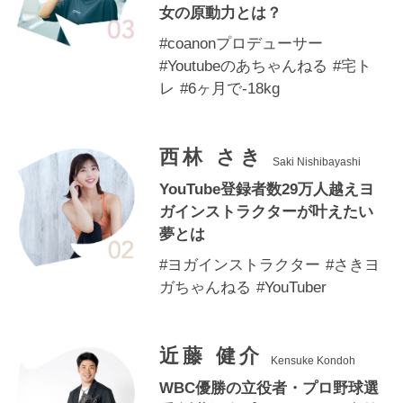
女の原動力とは？
#coanonプロデューサー
#Youtubeのあちゃんねる
#宅ト
レ
#6ヶ月で-18kg
西林 さき
Saki Nishibayashi
YouTube登録者数29万人越えヨ
ガインストラクターが叶えたい
夢とは
#ヨガインストラクター
#さきヨ
ガちゃんねる
#YouTuber
近藤 健介
Kensuke Kondoh
WBC優勝の立役者・プロ野球選