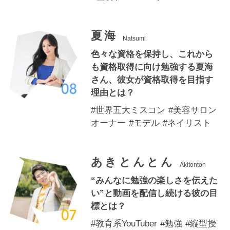
お問い合わせ
夏海
Special contents
Natsumi
色々な資格を保持し、これから
コミュニティサイト
も資格取得に向け勉強する夏海
さん、彼女が資格取得を目指す
VALX "FUN" LIVE!
理由とは？
筋トレ大学PRO
#世界五大ミスコン
#美容サロン
オーナー
#モデル
#ネイリスト
POWER OF HUMAN
コラム
あきとんとん
Akitonton
ドン・キホーテ x VALX
“みんなに勉強の楽しさを伝えた
い”と動画を配信し続ける彼の目
ドラッグストア x VALX
標とは？
VALX GYM
#教育系YouTuber
#勉強
#縦型授