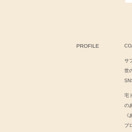
PROFILE
C
サ
世
S
宅
の
《
プ