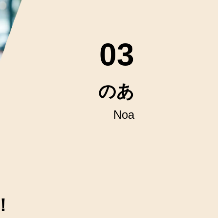
03
のあ
Noa
！