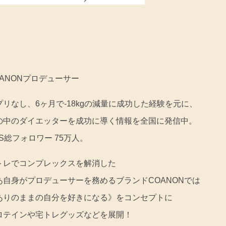
OANONプロデューサー
プリなし、6ヶ月で-18kgの減量に成功した
経験を元に、
の中のダイエッターを成功に導く情報を全国に発信中。
NS総フォロワー 75万人。
トレでコンプレックスを解消した
あ自身がプロデューサーを務めるブランド
COANONでは
ありのままの自分を好きになる》をコンセプトに
ロテインや宅トレグッズなどを展開！