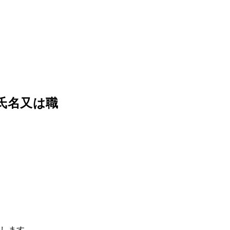
氏名又は職
用します。