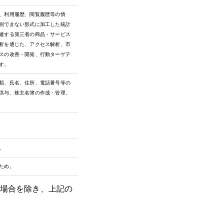
、利用履歴、閲覧履歴等の情
別できない形式に加工した統計
連する第三者の商品・サービス
析を通じた、アクセス解析、市
スの改善・開発、行動ターゲテ
す。
類、氏名、住所、電話番号等の
供与、株主名簿の作成・管理、
。
ため。
る場合を除き、上記の