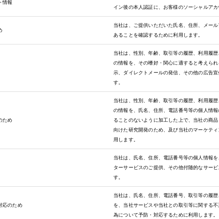
ト情報
イン後の本人認証に、お客様のソーシャルアカ
当社は、ご提供いただいた氏名、住所、メール
め
あることを確認するために利用します。
当社は、性別、年齢、取引等の履歴、利用履歴
の情報を、その嗜好・関心に適すると考えられ
示、ダイレクトメールの発信、その他の広告宣
す。
当社は、性別、年齢、取引等の履歴、利用履歴
の情報を、氏名、住所、電話番号等の個人情報
のため
ることのないように加工した上で、当社の商品
向けた研究開発のため、及び当社のマーケティ
用します。
当社は、氏名、住所、電話番号等の個人情報を
ターサービスのご提供、その他付随的なサービ
す。
当社は、氏名、住所、電話番号、取引等の履歴
対応のため
を、当社サービスや当社との取引等に関する不
為について予防・対応するために利用します。