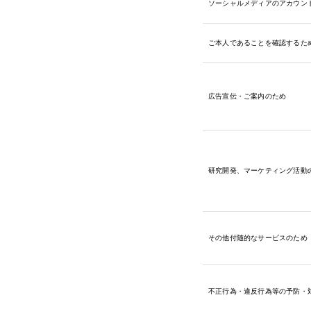
ソーシャルメディアのアカウン
ご本人であることを確認するた
広告宣伝・ご案内のため
研究開発、マーケティング活動
その他付随的なサービスのため
不正行為・違反行為等の予防・