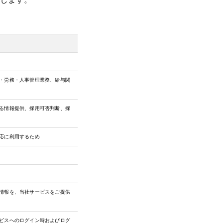
・労務・人事管理業務、給与関
る情報提供、採用可否判断、採
応に利用するため
情報を、当社サービスをご提供
ビスへのログイン時およびログ