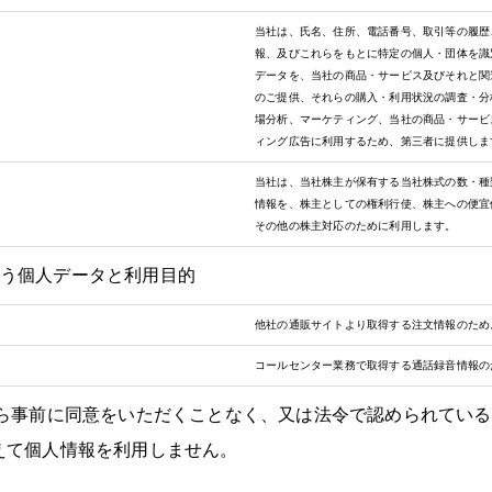
当社は、氏名、住所、電話番号、取引等の履歴
報、及びこれらをもとに特定の個人・団体を識
データを、当社の商品・サービス及びそれと関
のご提供、それらの購入・利用状況の調査・分
場分析、マーケティング、当社の商品・サービ
ィング広告に利用するため、第三者に提供しま
当社は、当社株主が保有する当社株式の数・種
情報を、株主としての権利行使、株主への便宜
その他の株主対応のために利用します。
う個人データと利用目的
他社の通販サイトより取得する注文情報のため
コールセンター業務で取得する通話録音情報の
から事前に同意をいただくことなく、又は法令で認められてい
えて個人情報を利用しません。