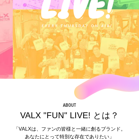
VALXについて
おトク
おまとめ割
おトク
定期便
はじめての方へ
お客様リアルレビュー
お客様サポート
お知らせ一覧
ABOUT
VALX "FUN" LIVE! とは？
ご利用ガイド
成分・アレルギー情報
「VALXは、ファンの皆様と一緒に創るブランド。
あなたにとって特別な存在でありたい」