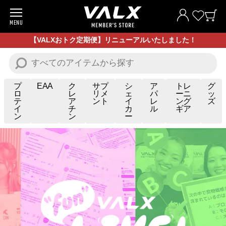
MENU
商品一覧
【VALXおトク定期便】リニューアルいたしました！
お試し商品
プロテイン
プ
EAA
ク
サプ
シ
ア
トレ
グ
ロ
レ
リメ
ェ
パ
ーニ
ッ
テ
ア
ント
イ
レ
ング
ズ
サプリメント
イ
チ
カ
ル
ギア
ン
ン
ー
トレーニングギア/グッズ
アパレル
お買い得商品
全ての商品
VALXについて