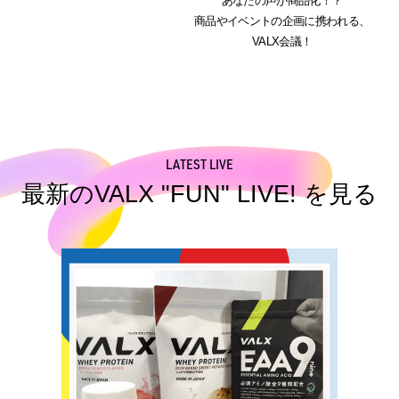
あなたの声が商品化！？
法人様向け
商品やイベントの企画に携われる、
VALX会議！
運営会社
VALX GYM
LATEST LIVE
最新のVALX "FUN" LIVE! を見る
FOLLOW US
ENGLISH