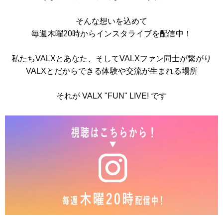
お問い合わせ
そんな想いを込めて
毎週木曜20時からインスタライブを配信中！
Special contents
コミュニティサイト
私たちVALXとあなた、そしてVALXファン同士が繋がり
VALXとだからできる体験や交流が生まれる場所
VALX "FUN" LIVE!
それが VALX "FUN" LIVE! です
筋トレ大学PRO
POWER OF HUMAN
コラム
ドン・キホーテ x VALX
ドラッグストア x VALX
VALX GYM