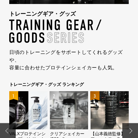
トレーニングギア・グッズ
日頃のトレーニングをサポートしてくれる
グッズ
や、
容量に合わせた
プロテインシェイカーも人気。
トレーニングギア・グッズ ランキング
4
1
2
3
ッ
VALXプロテインシ
クリアシェイカー
【山本義徳監修】
【