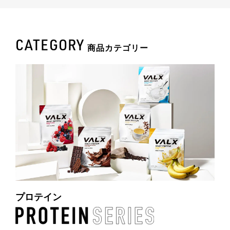
法人様向け
CATEGORY
運営会社
商品カテゴリー
VALX GYM
FOLLOW US
ENGLISH
プロテイン