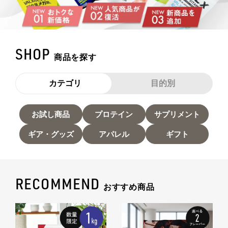
VALXについて
おトク
おまとめ割
SHOP
商品を探す
おトク
定期便
カテゴリ
目的別
はじめての方へ
お客様リアルレビュー
お試し商品
プロテイン
サプリメント
ギア・グッズ
アパレル
ギフト
お客様サポート
お知らせ一覧
RECOMMEND
ご利用ガイド
おすすめ商品
成分・アレルギー情報