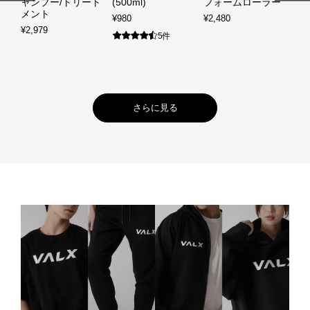
ャンプー/トリート
(500ml)
フォームローラー
腹
メント
¥980
¥2,480
¥1,
¥2,979
5件
さらに見る