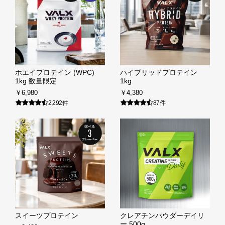
お問い合わせ
Special contents
コミュニティサイト
ホエイプロテイン (WPC)
ハイブリッドプロテイン
VALX "FUN" LIVE!
1kg 数量限定
1kg
￥6,980
￥4,380
筋トレ大学PRO
2,292件
87件
POWER OF HUMAN
コラム
ドン・キホーテ x VALX
ドラッグストア x VALX
VALX GYM
スイーツプロテイン
クレアチンパウダーデイリ
ー 500g