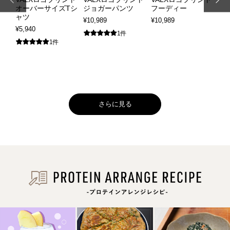
ィッ
オーバーサイズTシ
ジョガーパンツ
フーディー
ジ
ツ
ャツ
¥10,989
¥10,989
¥13
¥5,940
1件
1件
さらに見る