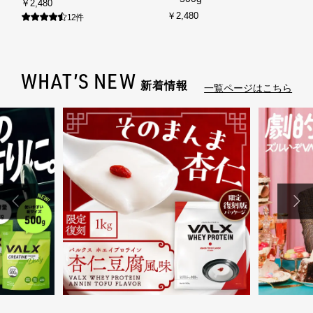
￥2,480
￥2,480
12件
各種ポリシー
利用規約
WHAT’S NEW
新着情報
一覧ページはこちら
プライバシーポリシー
特定商取引法に基づく表記
ふるさと納税
ANA
楽天
ふるさとチョイス
ふるなび