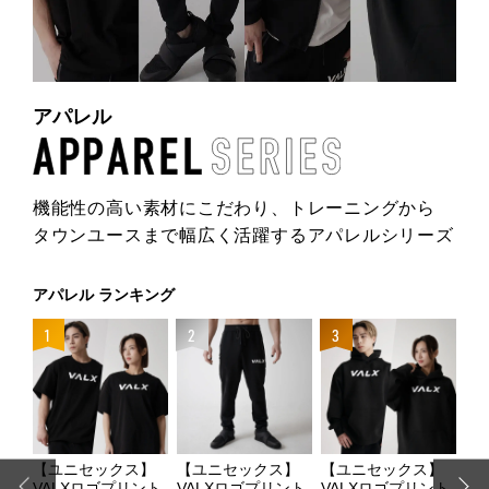
アパレル
機能性の高い素材にこだわり、
トレーニングから
タウンユースまで
幅広く活躍するアパレルシリーズ
アパレル ランキング
4
1
2
3
【ユニセックス】
【ユニセックス】
【ユニセックス】
【
ssコ
VALXロゴプリント
VALXロゴプリント
VALXロゴプリント
V