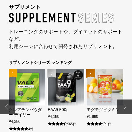
サプリメント
トレーニングのサポートや、
ダイエットのサポート
など、
利用シーンに合わせて開発された
サプリメント。
サプリメントシリーズ ランキング
4
1
2
3
粒
クレアチンパウダ
EAA9 500g
モグモグビタミン
VA
ー デイリー
¥4,180
¥1,880
¥2,
¥4,380
965件
1件
4件