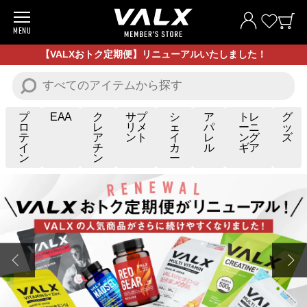
MENU
商品一覧
【VALXおトク定期便】リニューアルいたしました！
お試し商品
プロテイン
プ
EAA
ク
サプ
シ
ア
トレ
グ
ロ
レ
リメ
ェ
パ
ーニ
ッ
テ
ア
ント
イ
レ
ング
ズ
サプリメント
イ
チ
カ
ル
ギア
ン
ン
ー
トレーニングギア/グッズ
アパレル
お買い得商品
全ての商品
VALXについて