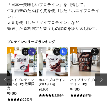
「日本一美味しいプロテイン」を目指して。
牛乳由来のたんぱく質を使用した「ホエイプロテイ
ン」、
大豆を使用した「ソイプロテイン」など、
徹底した原料選定と幾度もの試飲を繰り返し誕生。
プロテインシリーズ ランキング
4
1
2
3
ホエイプロテイン
ホエイプロテイン
ハイブリッドプロ
ス
(WPC) 1kg 数量限
(WPC) 1kg
テイン 1kg
ン
定
¥6,980
¥4,380
¥2,
¥6,980
2,292件
87件
2,292件