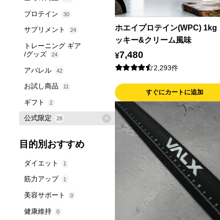
プロテイン
30
ホエイプロテイン(WPC) 1k
ホエイプロテイン
15
サプリメント
24
ッキー&クリーム風味
ソイプロテイン
筋トレサポート
2
11
トレーニング ギア
7,480
/グッズ
24
¥
マルチプロテイン
ダイエッターサポート
8
5
自宅トレーニング
2,293件
6
アパレル
42
生活サポート
8
ジムトレーニング
コラボ
17
2
お試し商品
11
クレアチン
すぐにカートに追加
2
シェイカー
WOMEN
4
4
ギフト
2
オリジナルグッズ
MEN
35
10
公式限定
28
UNISEX
4
目的別おすすめ
ダイエット
1
筋力アップ
1
美容サポート
0
健康維持
0