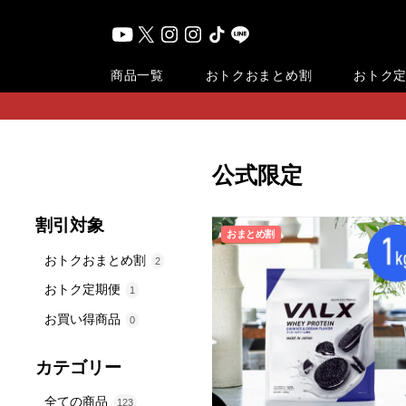
おまとめ割
商品一覧
おトク
おトク
公式限定
割引対象
おまとめ割
おトクおまとめ割
2
おトク定期便
1
お買い得商品
0
カテゴリー
全ての商品
123