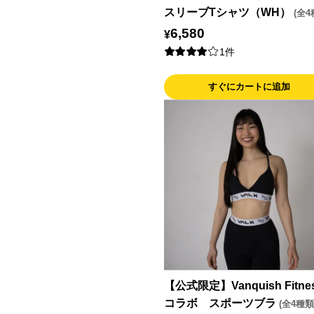
スリーブTシャツ（WH）
(全4
6,580
¥
1件
すぐにカートに追加
【公式限定】Vanquish Fitne
コラボ スポーツブラ
(全4種類