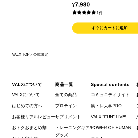
7,980
¥
1件
すぐにカートに追加
VALX TOP
公式限定
VALXについて
商品一覧
Special contents
VALXについて
全ての商品
コミュニティサイト
はじめての方へ
プロテイン
筋トレ大学PRO
お客様リアルレビュー
サプリメント
VALX "FUN" LIVE!
おトク
おまとめ割
トレーニングギア/
POWER OF HUMAN
グッズ