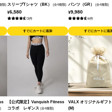
スリーブTシャツ（BK）
パンツ（GR）
種類)
(全4種類)
(全4種類)
6,580
9,980
¥
¥
3件
4件
すぐにカートに追加
すぐにカートに追
ss
【公式限定】Vanquish Fitness
VALX オリジナルギフ
コラボ レギンス
(M)
)
(全4種類)