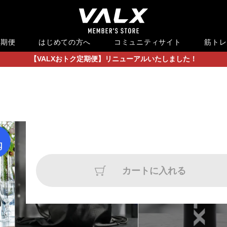
定期便
はじめての方へ
コミュニティサイト
筋トレ
【VALXおトク定期便】リニューアルいたしました！
おまとめ割
カートに入れる