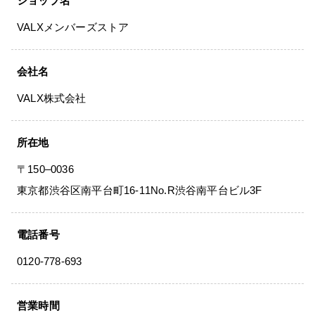
ショップ名
VALXメンバーズストア
VALXについて
おトク
おまとめ割
会社名
おトク
定期便
VALX株式会社
はじめての方へ
所在地
お客様リアルレビュー
〒150–0036
東京都渋谷区南平台町16-11No.R渋谷南平台ビル3F
お客様サポート
お知らせ一覧
電話番号
ご利用ガイド
0120-778-693
成分・アレルギー情報
営業時間