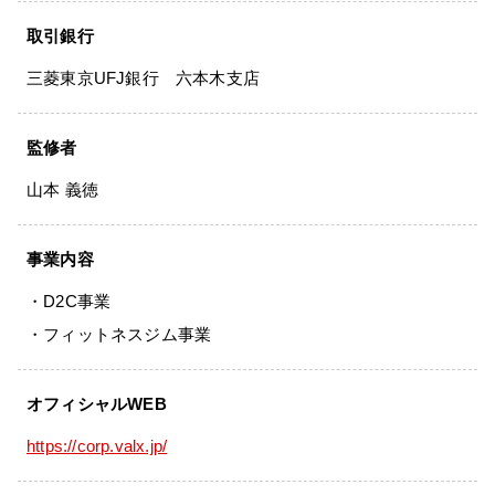
取引銀行
各種ポリシー
三菱東京UFJ銀行 六本木支店
利用規約
プライバシーポリシー
監修者
山本 義徳
特定商取引法に基づく表記
ふるさと納税
事業内容
・D2C事業
ANA
・フィットネスジム事業
楽天
オフィシャルWEB
ふるさとチョイス
https://corp.valx.jp/
ふるなび