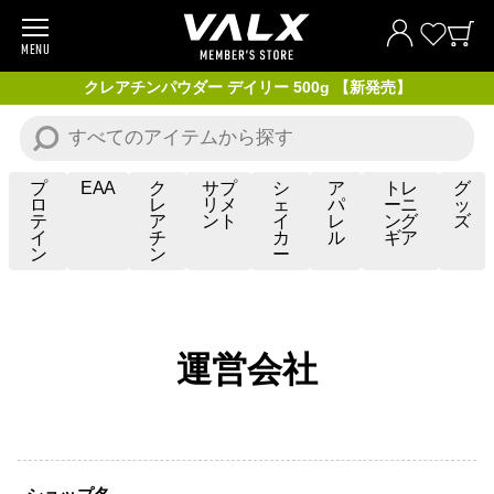
MENU
商品一覧
クレアチンパウダー デイリー 500g 【新発売】
お試し商品
プロテイン
プ
EAA
ク
サプ
シ
ア
トレ
グ
ロ
レ
リメ
ェ
パ
ーニ
ッ
テ
ア
ント
イ
レ
ング
ズ
サプリメント
イ
チ
カ
ル
ギア
ン
ン
ー
トレーニングギア/グッズ
アパレル
運営会社
お買い得商品
全ての商品
VALXについて