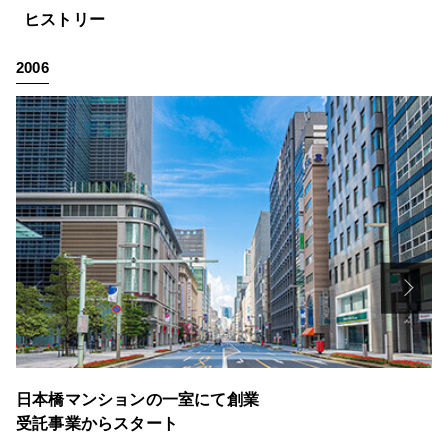
ヒストリー
法人様向け
2006
運営会社
VALX GYM
FOLLOW US
ENGLISH
日本橋マンションの一室にて創業
受託事業からスタート