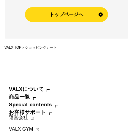
VALXについて
トップページへ
おトク
おまとめ割
おトク
定期便
VALX TOP
ショッピングカート
はじめての方へ
お客様リアルレビュー
お客様サポート
VALXについて
お知らせ一覧
商品一覧
Special contents
ご利用ガイド
お客様サポート
運営会社
成分・アレルギー情報
VALX GYM