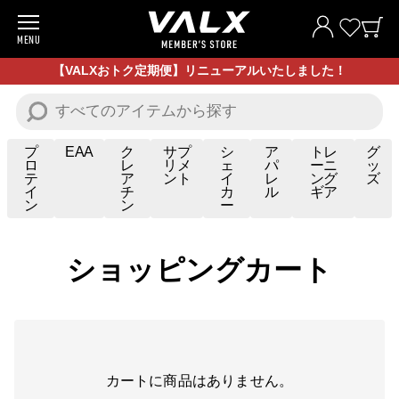
MENU
商品一覧
【VALXおトク定期便】リニューアルいたしました！
お試し商品
プロテイン
プ
EAA
ク
サプ
シ
ア
トレ
グ
ロ
レ
リメ
ェ
パ
ーニ
ッ
テ
ア
ント
イ
レ
ング
ズ
サプリメント
イ
チ
カ
ル
ギア
ン
ン
ー
トレーニングギア/グッズ
ショッピングカート
アパレル
お買い得商品
全ての商品
カートに商品はありません。
VALXについて