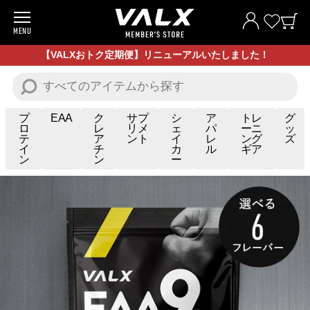
MENU
商品一覧
【VALXおトク定期便】リニューアルいたしました！
お試し商品
プロテイン
プ
EAA
ク
サプ
シ
ア
トレ
グ
ロ
レ
リメ
ェ
パ
ーニ
ッ
テ
ア
ント
イ
レ
ング
ズ
サプリメント
イ
チ
カ
ル
ギア
ン
ン
ー
トレーニングギア/グッズ
アパレル
お買い得商品
全ての商品
VALXについて