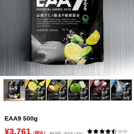
VALXについて
おトク
おまとめ割
おトク
定期便
はじめての方へ
お客様リアルレビュー
お客様サポート
お知らせ一覧
ご利用ガイド
EAA9 500g
成分・アレルギー情報
¥3,761
967件
（税込）
¥4,180
（通常購入価格）