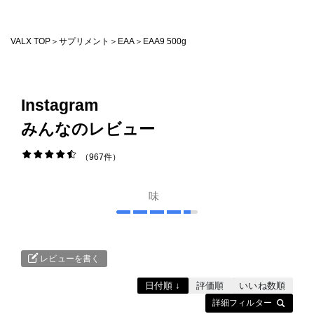
法人様向け
VALX TOP
サプリメント
EAA
EAA9 500g
運営会社
VALX GYM
Instagram
みんなのレビュー
FOLLOW US
967件
味
ENGLISH
レビューを書く
日付順 ↓
評価順
いいね数順
詳細フィルター