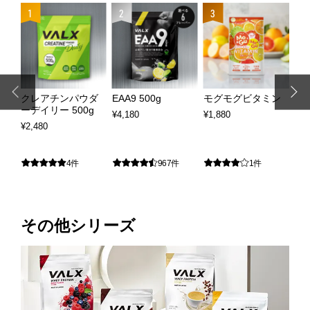
4
1
2
3
粒
クレアチンパウダ
EAA9 500g
モグモグビタミン
VA
ーデイリー 500g
¥4,180
¥1,880
¥2,
¥2,480
4件
967件
1件
その他シリーズ