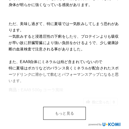
身体が明らかに強くなっている感覚があります。
ただ、美味し過ぎて、特に夏場では一気飲みしてしまう恐れがあ
ります。
一気飲みすると浸透圧性の下痢をしたり、プロテインよりも吸収
が早い故に肝臓腎臓により強い負担をかけるようで、少し健康診
断の血液検査で注意される事がありました。
また、EAA9自体にミネラルは殆ど含まれていないので
特に夏場はポカリなどのバランス良くミネラルが配合されたスポ
ーツドリンクに溶かして飲むとパフォーマンスアップになると思
います。
商品：
EAA9 500g コーラ風味
役に立った
0
もっと見る