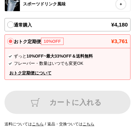
スポーツドリンク風味
+
各種ポリシー
¥4,180
通常購入
利用規約
プライバシーポリシー
¥3,761
おトク定期便
10%OFF
特定商取引法に基づく表記
ずっと
10%OFF~最大33%OFF＆送料無料
フレーバー・数量はいつでも変更OK
ふるさと納税
おトク定期便について
ANA
楽天
カートに入れる
ふるさとチョイス
ふるなび
送料については
こちら
/
返品・交換ついては
こちら