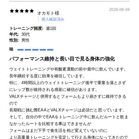
2026-08-09
オカモト様
購入確認済み
トレーニング頻度:
週1回
年代:
30代
性別:
男性
味
パフォーマンス維持と長い目で見る身体の強化
ウェイトトレーニングや有酸素運動の前や最中に飲んでいます。
長年継続する度に効果を確信しています。
特に、4時間以上のウェイトトレーニング後半で重量を落とさず
にレップ数が維持される感覚に確信があります。
VALXチャージと併用するとフォームもより崩さずに維持できる
ので
長期戦に挑む際EAAとVALXチャージは必須だと思っています。
そして、自分の中でEAAをトレーニング中に飲んだルートと飲ま
なかったルートを比較する事はできませんが
フォームはまだ下手で食生活を殆ど変えていないのに
より高重量トレーニングを安定して行える身体になってきたので