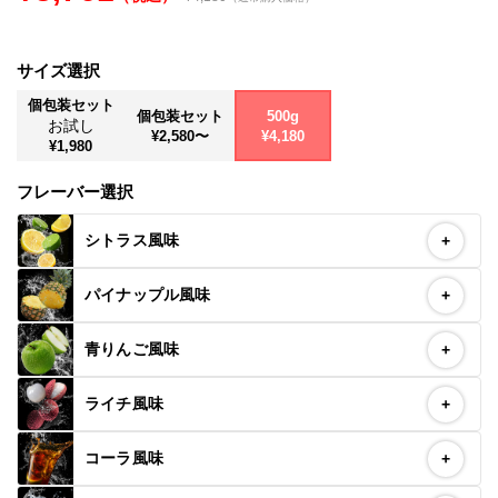
お問い合わせ
サイズ選択
Special contents
個包装セット
個包装セット
500g
コミュニティサイト
お試し
¥2,580〜
¥4,180
¥1,980
VALX "FUN" LIVE!
フレーバー選択
筋トレ大学PRO
シトラス風味
+
POWER OF HUMAN
パイナップル風味
+
コラム
青りんご風味
+
ドン・キホーテ x VALX
ライチ風味
+
ドラッグストア x VALX
コーラ風味
+
VALX GYM