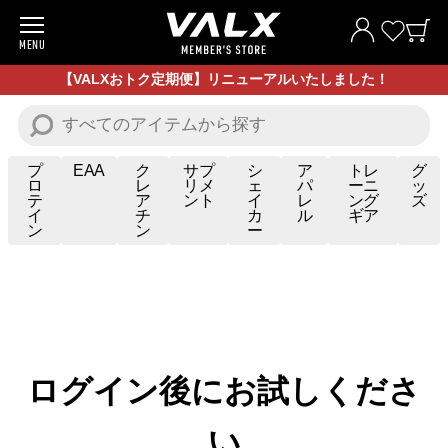
MENU
商品一覧
【VALXおトク定期便】リニューアルいたしました！
お試し商品
プロテイン
プ
EAA
ク
サプ
シ
ア
トレ
グ
ロ
レ
リメ
ェ
パ
ーニ
ッ
テ
ア
ント
イ
レ
ング
ズ
サプリメント
イ
チ
カ
ル
ギア
ン
ン
ー
トレーニングギア/グッズ
アパレル
お買い得商品
ログイン後にお試しくださ
全ての商品
い
VALXについて