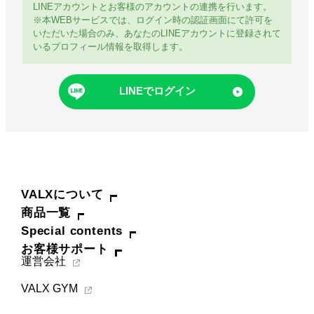
お問い合わせ
LINEアカウントとお客様のアカウントの連携を行います。
※本WEBサービスでは、ログイン時の認証画面にて許可を
いただいた場合のみ、あなたのLINEアカウントに登録されて
いるプロフィール情報を取得します。
Special contents
コミュニティサイト
LINEでログイン
VALX "FUN" LIVE!
筋トレ大学PRO
POWER OF HUMAN
VALXについて
コラム
商品一覧
Special contents
ドン・キホーテ x VALX
お客様サポート
運営会社
ドラッグストア x VALX
VALX GYM
VALX GYM