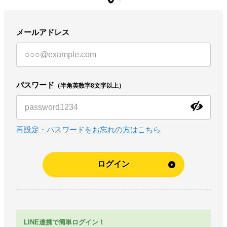
VALXについて
メールアドレス
おトク
おまとめ割
おトク
定期便
パスワード
（半角英数字8文字以上）
はじめての方へ
お客様リアルレビュー
再設定・パスワードをお忘れの方はこちら
お客様サポート
お知らせ一覧
ログイン
ご利用ガイド
成分・アレルギー情報
LINE連携で簡単ログイン！