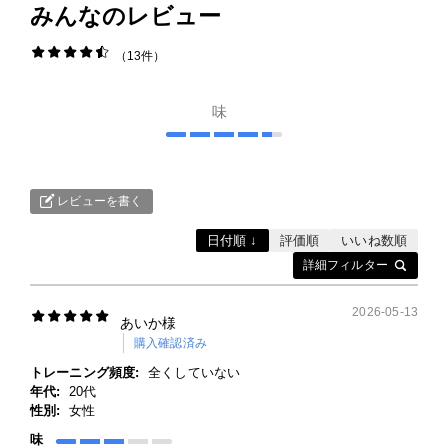
みんなのレビュー
各種ポリシー
13件
利用規約
味
プライバシーポリシー
特定商取引法に基づく表記
レビューを書く
ふるさと納税
日付順 ↓
評価順
いいね数順
詳細フィルター
ANA
2026-05-13
楽天
あいか様
購入確認済み
ふるさとチョイス
トレーニング頻度:
全くしていない
年代:
20代
ふるなび
性別:
女性
味