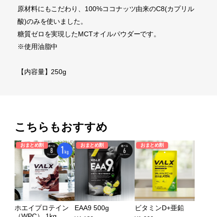
原材料にもこだわり、100%ココナッツ由来のC8(カプリル
酸)のみを使いました。
糖質ゼロを実現したMCTオイルパウダーです。
※使用油脂中
【内容量】250g
こちらもおすすめ
おまとめ割
おまとめ割
おまとめ割
ホエイプロテイン
EAA9 500g
ビタミンD+亜鉛
（WPC） 1kg