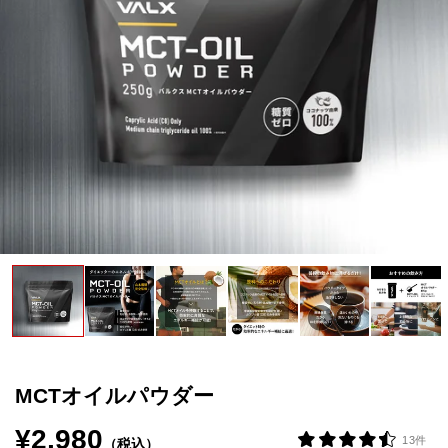
VALXについて
おトク
おまとめ割
おトク
定期便
はじめての方へ
お客様リアルレビュー
お客様サポート
お知らせ一覧
ご利用ガイド
MCTオイルパウダー
成分・アレルギー情報
¥2,980
13件
（税込）