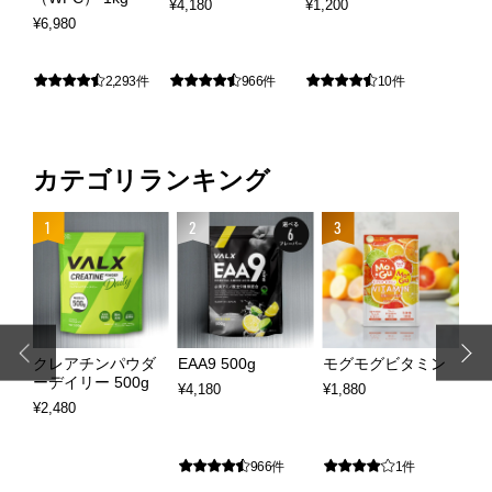
¥
4,180
¥
1,200
¥
6,980
2,293件
966件
10件
カテゴリランキング
4
1
2
3
粒
クレアチンパウダ
EAA9 500g
モグモグビタミン
VA
ーデイリー 500g
¥4,180
¥1,880
¥2,
¥2,480
966件
1件