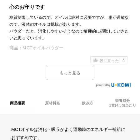
心のお守りです
法人様向け
糖質制限しているので、オイルは絶対に必要ですが、腸が過敏な
ので、液体のオイルは抵抗があります。
運営会社
パウダーだと、消化しやすいそうなので積極的に摂取していきた
いと思っています。
VALX GYM
商品：
MCTオイルパウダー
役に立った
0
FOLLOW US
もっと見る
ENGLISH
栄養成分
商品概要
原材料名
飲み方
1食(4.5g)当たり
MCTオイルは消化・吸収がよく運動時のエネルギー補給に
おすすめです。