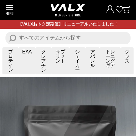
MENU
商品一覧
【VALXおトク定期便】リニューアルいたしました！
お試し商品
プロテイン
プ
EAA
ク
サプ
シ
ア
トレ
グ
ロ
レ
リメ
ェ
パ
ーニ
ッ
テ
ア
ント
イ
レ
ング
ズ
サプリメント
イ
チ
カ
ル
ギア
ン
ン
ー
トレーニングギア/グッズ
アパレル
お買い得商品
全ての商品
VALXについて