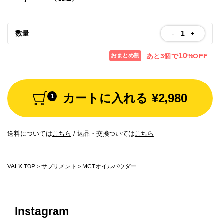
お問い合わせ
数量
Special contents
-
+
コミュニティサイト
10
あと
3
個で
%OFF
おまとめ割
VALX "FUN" LIVE!
カートに入れる
¥2,980
1
筋トレ大学PRO
POWER OF HUMAN
送料については
こちら
/
返品・交換ついては
こちら
コラム
ドン・キホーテ x VALX
VALX TOP
サプリメント
MCTオイルパウダー
ドラッグストア x VALX
Instagram
VALX GYM