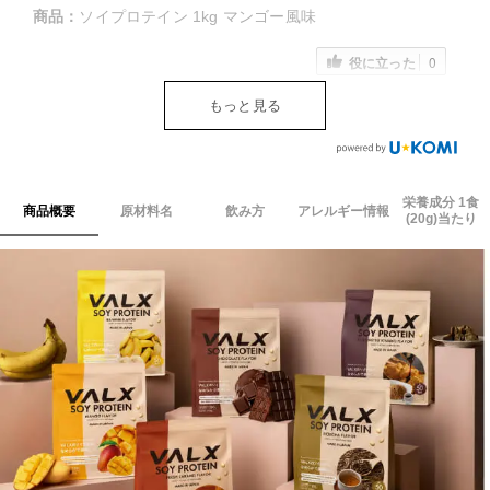
商品：
ソイプロテイン 1kg マンゴー風味
役に立った
0
もっと見る
栄養成分 1食
商品概要
原材料名
飲み方
アレルギー情報
(20g)当たり