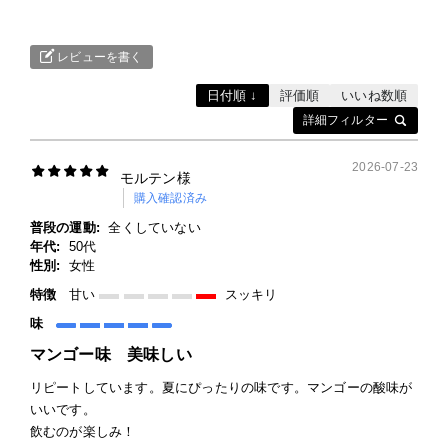
レビューを書く
日付順 ↓
評価順
いいね数順
詳細フィルター
2026-07-23
モルテン様
購入確認済み
普段の運動:
全くしていない
年代:
50代
性別:
女性
特徴
甘い
スッキリ
味
マンゴー味 美味しい
リピートしています。夏にぴったりの味です。マンゴーの酸味が
いいです。
飲むのが楽しみ！