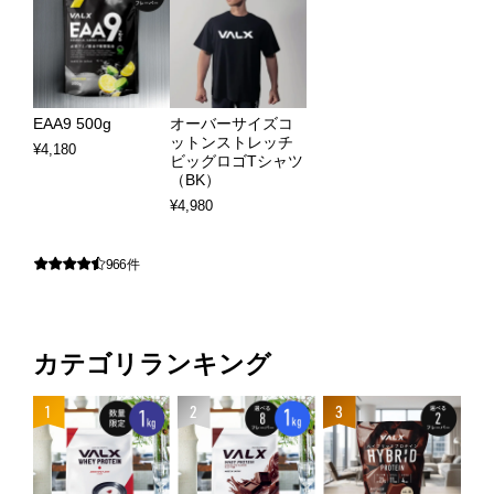
EAA9 500g
オーバーサイズコ
ットンストレッチ
¥
4,180
ビッグロゴTシャツ
（BK）
¥
4,980
966件
カテゴリランキング
4
1
2
3