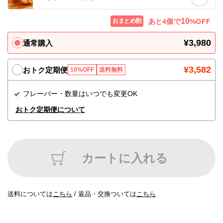
各種ポリシー
10
あと
4
個で
%OFF
おまとめ割
利用規約
¥3,980
通常購入
プライバシーポリシー
¥3,582
おトク定期便
10%OFF
送料無料
特定商取引法に基づく表記
フレーバー・数量はいつでも変更OK
おトク定期便について
ふるさと納税
ANA
カートに入れる
楽天
ふるさとチョイス
送料については
こちら
/
返品・交換ついては
こちら
ふるなび