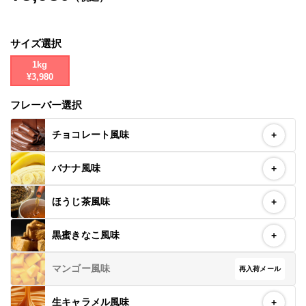
お問い合わせ
サイズ選択
Special contents
1kg
コミュニティサイト
¥3,980
フレーバー選択
VALX "FUN" LIVE!
チョコレート風味
+
筋トレ大学PRO
バナナ風味
POWER OF HUMAN
+
コラム
ほうじ茶風味
+
ドン・キホーテ x VALX
黒蜜きなこ風味
+
ドラッグストア x VALX
マンゴー風味
再入荷メール
VALX GYM
生キャラメル風味
+