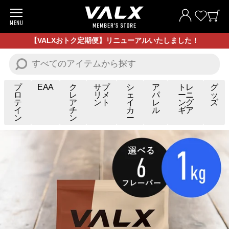
MENU
商品一覧
【VALXおトク定期便】リニューアルいたしました！
お試し商品
プロテイン
プ
EAA
ク
サプ
シ
ア
トレ
グ
ロ
レ
リメ
ェ
パ
ーニ
ッ
テ
ア
ント
イ
レ
ング
ズ
サプリメント
イ
チ
カ
ル
ギア
ン
ン
ー
トレーニングギア/グッズ
アパレル
お買い得商品
全ての商品
VALXについて