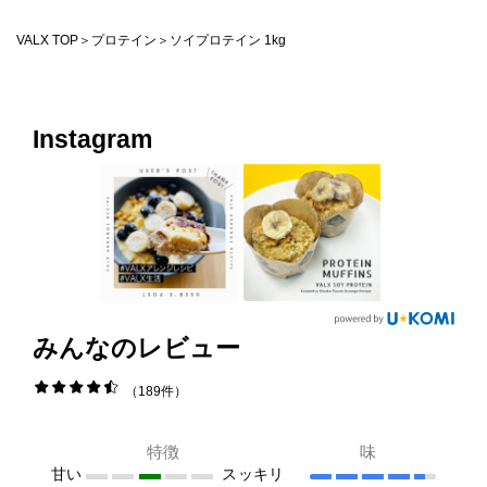
法人様向け
VALX TOP
プロテイン
ソイプロテイン 1kg
運営会社
Instagram
VALX GYM
FOLLOW US
ENGLISH
みんなのレビュー
189件
特徴
味
甘い
スッキリ