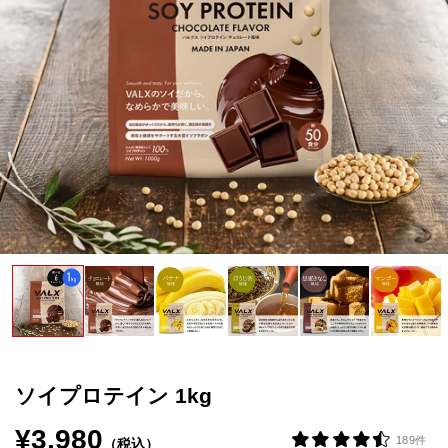
VALXについて
おトク
おまとめ割
おトク
定期便
はじめての方へ
お客様リアルレビュー
お客様サポート
お知らせ一覧
ご利用ガイド
ソイプロテイン 1kg
成分・アレルギー情報
¥3,980
189件
（税込）