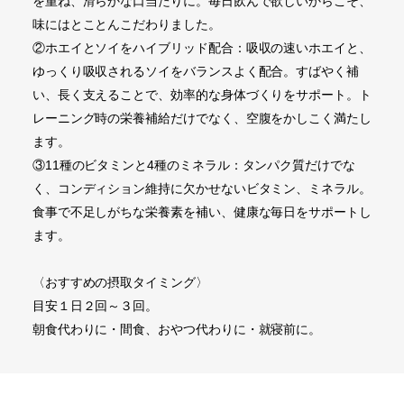
を重ね、滑らかな口当たりに。毎日飲んで欲しいからこそ、
味にはとことんこだわりました。
②ホエイとソイをハイブリッド配合：吸収の速いホエイと、
ゆっくり吸収されるソイをバランスよく配合。すばやく補
い、長く支えることで、効率的な身体づくりをサポート。ト
レーニング時の栄養補給だけでなく、空腹をかしこく満たし
ます。
③11種のビタミンと4種のミネラル：タンパク質だけでな
く、コンディション維持に欠かせないビタミン、ミネラル。
食事で不足しがちな栄養素を補い、健康な毎日をサポートし
ます。
〈おすすめの摂取タイミング〉
目安１日２回～３回。
朝食代わりに・間食、おやつ代わりに・就寝前に。