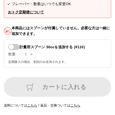
フレーバー・数量はいつでも変更OK
各種ポリシー
おトク定期便について
利用規約
本商品にはスプーンが付属していません。必要な方は一緒に
プライバシーポリシー
追加できます。
特定商取引法に基づく表記
計量用スプーン 30cc
を追加する (
¥110
)
–
+
1
数量
ふるさと納税
定期購入の場合、初回のみ追加されます。
ANA
楽天
カートに入れる
ふるさとチョイス
ふるなび
送料については
こちら
/
返品・交換ついては
こちら