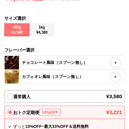
お問い合わせ
サイズ選択
Special contents
420g
1kg
コミュニティサイト
¥3,580
¥4,380
VALX "FUN" LIVE!
フレーバー選択
筋トレ大学PRO
チョコレート風味（スプーン無し）
+
POWER OF HUMAN
カフェオレ風味（スプーン無し）
+
コラム
¥3,580
通常購入
ドン・キホーテ x VALX
ドラッグストア x VALX
¥3,221
おトク定期便
10%OFF
VALX GYM
ずっと
10%OFF~最大33%OFF＆送料無料