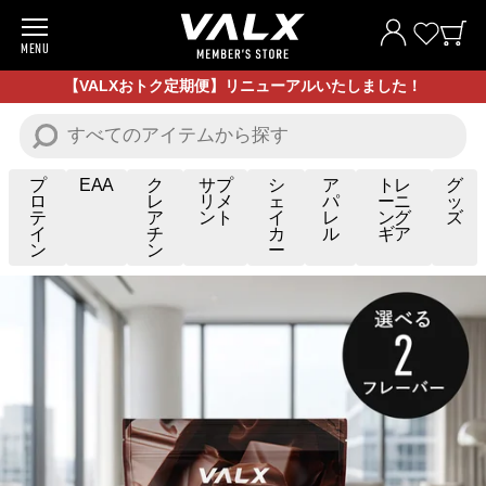
MENU
商品一覧
【VALXおトク定期便】リニューアルいたしました！
お試し商品
プロテイン
プ
EAA
ク
サプ
シ
ア
トレ
グ
ロ
レ
リメ
ェ
パ
ーニ
ッ
テ
ア
ント
イ
レ
ング
ズ
サプリメント
イ
チ
カ
ル
ギア
ン
ン
ー
トレーニングギア/グッズ
アパレル
お買い得商品
全ての商品
VALXについて