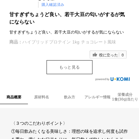
購入確認済み
甘すぎずちょうど良い、若干大豆の匂いがするが気
にならない
甘すぎずちょうど良い、若干大豆の匂いがするが気にならない
商品：
ハイブリッドプロテイン 1kg チョコレート風味
役に立った
0
もっと見る
栄養成分
商品概要
原材料名
飲み方
アレルギー情報
1食(30g)当たり
〈３つのこだわりポイント〉
①毎日飲みたくなる美味しさ：理想の味を追求し何度も試作