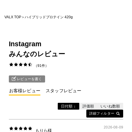
法人様向け
VALX TOP
ハイブリッドプロテイン 420g
運営会社
VALX GYM
Instagram
みんなのレビュー
FOLLOW US
91件
レビューを書く
ENGLISH
スタッフレビュー
日付順 ↓
評価順
いいね数順
詳細フィルター
2026-08-09
もりら様