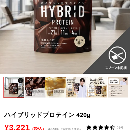
VALXについて
おトク
おまとめ割
おトク
定期便
はじめての方へ
お客様リアルレビュー
お客様サポート
お知らせ一覧
ご利用ガイド
ハイブリッドプロテイン 420g
成分・アレルギー情報
¥3,221
91件
（税込）
¥3,580
（通常購入価格）