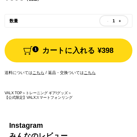
お問い合わせ
数量
Special contents
-
+
コミュニティサイト
VALX "FUN" LIVE!
カートに入れる
¥398
1
筋トレ大学PRO
送料については
こちら
/
返品・交換ついては
こちら
POWER OF HUMAN
コラム
VALX TOP
トレーニング ギア/グッズ
【公式限定】VALXスマートフォンリング
ドン・キホーテ x VALX
ドラッグストア x VALX
Instagram
VALX GYM
みんなのレビュー