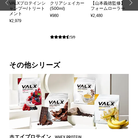
ッ
VALXプロテインシ
クリアシェイカー
【山本義徳監修】
【
ャンプー/トリート
(500ml)
フォームローラー
腹
メント
¥980
¥2,480
¥1,
¥2,979
5件
その他シリーズ
ホエイプロテイン
WHEY PROTEIN