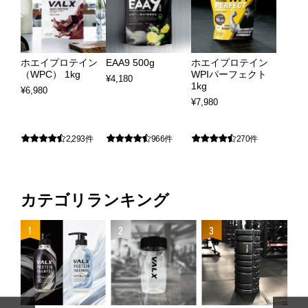
法人様向け
運営会社
ホエイプロテイン
EAA9 500g
ホエイプロテイン
（WPC） 1kg
WPIパーフェクト
¥
4,180
1kg
¥
6,980
VALX GYM
¥
7,980
2,293件
966件
270件
FOLLOW US
カテゴリランキング
ENGLISH
4
1
2
3