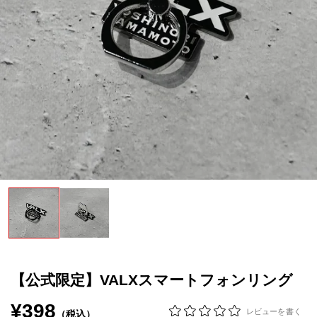
VALXについて
おトク
おまとめ割
おトク
定期便
はじめての方へ
お客様リアルレビュー
お客様サポート
お知らせ一覧
ご利用ガイド
【公式限定】VALXスマートフォンリング
成分・アレルギー情報
¥398
レビューを書く
（税込）