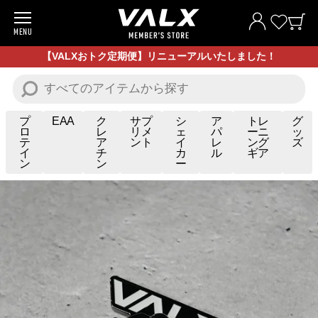
MENU
商品一覧
【VALXおトク定期便】リニューアルいたしました！
お試し商品
プロテイン
プ
EAA
ク
サプ
シ
ア
トレ
グ
ロ
レ
リメ
ェ
パ
ーニ
ッ
テ
ア
ント
イ
レ
ング
ズ
サプリメント
イ
チ
カ
ル
ギア
ン
ン
ー
トレーニングギア/グッズ
アパレル
お買い得商品
全ての商品
VALXについて