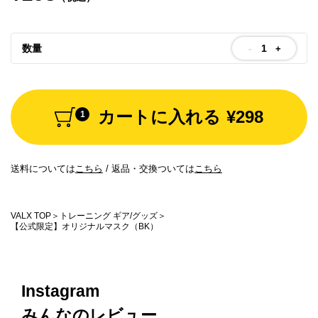
お問い合わせ
数量
Special contents
-
+
コミュニティサイト
VALX "FUN" LIVE!
カートに入れる
¥298
1
筋トレ大学PRO
送料については
こちら
/
返品・交換ついては
こちら
POWER OF HUMAN
コラム
VALX TOP
トレーニング ギア/グッズ
【公式限定】オリジナルマスク（BK）
ドン・キホーテ x VALX
ドラッグストア x VALX
Instagram
VALX GYM
みんなのレビュー