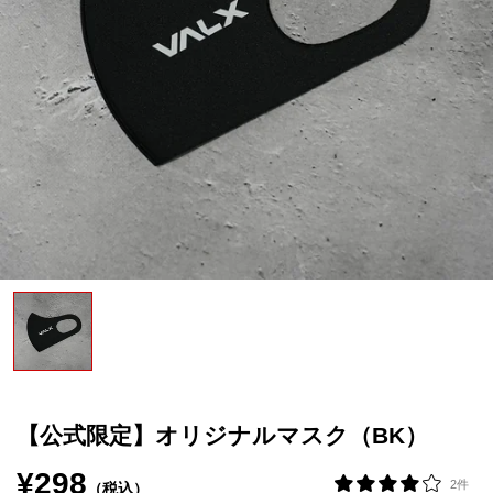
VALXについて
おトク
おまとめ割
おトク
定期便
はじめての方へ
お客様リアルレビュー
お客様サポート
お知らせ一覧
ご利用ガイド
【公式限定】オリジナルマスク（BK）
成分・アレルギー情報
¥298
2件
（税込）