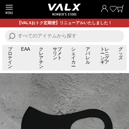
MENU
商品一覧
【VALXおトク定期便】リニューアルいたしました！
お試し商品
プロテイン
プ
EAA
ク
サプ
シ
ア
トレ
グ
ロ
レ
リメ
ェ
パ
ーニ
ッ
テ
ア
ント
イ
レ
ング
ズ
サプリメント
イ
チ
カ
ル
ギア
ン
ン
ー
トレーニングギア/グッズ
アパレル
お買い得商品
全ての商品
VALXについて