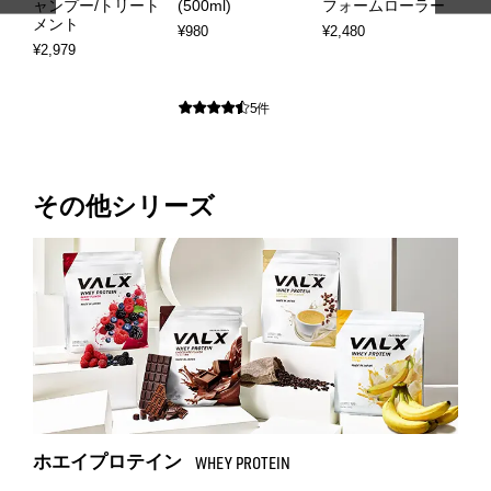
ャンプー/トリート
(500ml)
フォームローラー
腹
メント
¥980
¥2,480
¥1,
¥2,979
5件
その他シリーズ
ホエイプロテイン
WHEY PROTEIN