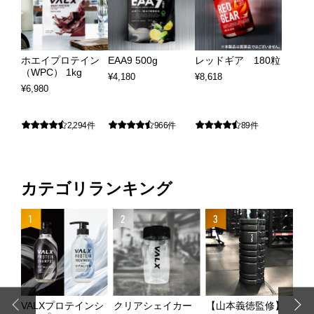
ホエイプロテイン
EAA9 500g
レッドギア 180粒
（WPC） 1kg
¥
4,180
¥
8,618
¥
6,980
2,294件
966件
89件
カテゴリランキング
4
1
2
3
ッ
VALXプロテインシ
クリアシェイカー
【山本義徳監修】
【