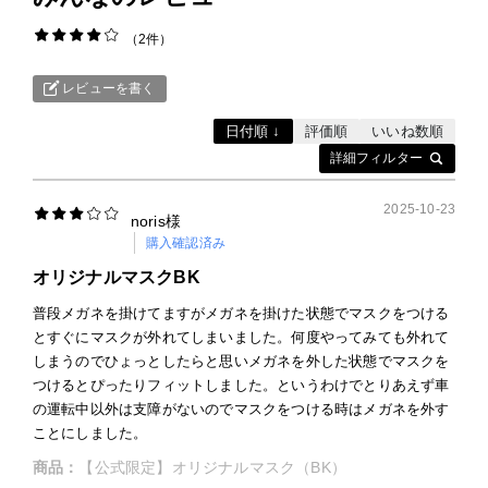
2件
各種ポリシー
利用規約
レビューを書く
日付順 ↓
評価順
いいね数順
プライバシーポリシー
詳細フィルター
特定商取引法に基づく表記
2025-10-23
noris様
購入確認済み
ふるさと納税
オリジナルマスクBK
ANA
普段メガネを掛けてますがメガネを掛けた状態でマスクをつける
とすぐにマスクが外れてしまいました。何度やってみても外れて
楽天
しまうのでひょっとしたらと思いメガネを外した状態でマスクを
つけるとぴったりフィットしました。というわけでとりあえず車
ふるさとチョイス
の運転中以外は支障がないのでマスクをつける時はメガネを外す
ことにしました。
ふるなび
商品：
【公式限定】オリジナルマスク（BK）