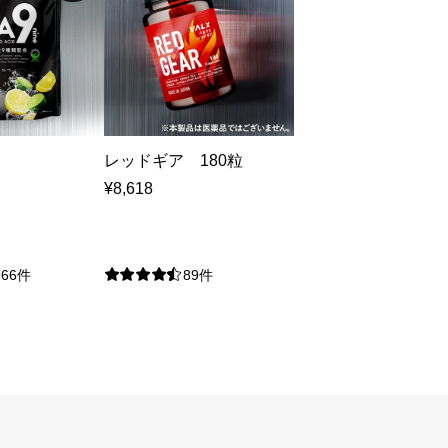
レッドギア 180粒
¥
8,618
966件
89件