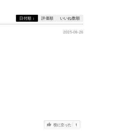
日付順 ↓
評価順
いいね数順
2025-08-26
！
役に立った
1