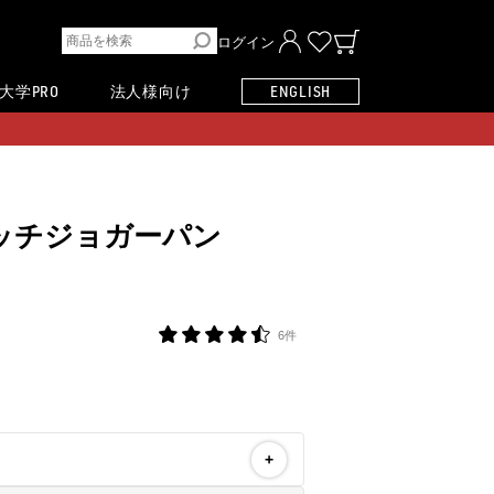
ログイン
大学PRO
法人様向け
ENGLISH
ッチジョガーパン
6件
+