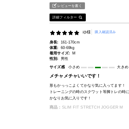
レビューを書く
詳細フィルター
ゆ様
購入確認済み
身長:
161-170cm
体重:
60-69kg
着用サイズ:
M
性別:
男性
サイズ感
小さめ
大きめ
メチャメチャいいです！
形もかっっこよくてかなり気に入ってます！
トレーニングの時のスクワット等脚トレの時
かなりお気に入りです！
商品：
SLIM FIT STRETCH JOGGER M