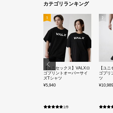
カテゴリランキング
1
2
定】Vanquish
【ユニセックス】VALXロ
【ユニ
essコラボ スリムフィ
ゴプリントオーバーサイ
ゴプリ
ョガーパンツ
ズTシャツ
ツ
）
¥5,940
¥10,98
0
4件
1件