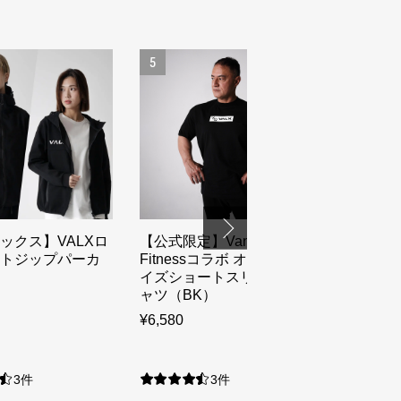
5
6
ックス】VALXロ
【公式限定】Vanquish
【公式限定】
トジップパーカ
Fitnessコラボ オーバーサ
Fitnes
イズショートスリーブTシ
ットジョ
ャツ（BK）
（GR）
¥6,580
¥9,980
3件
3件