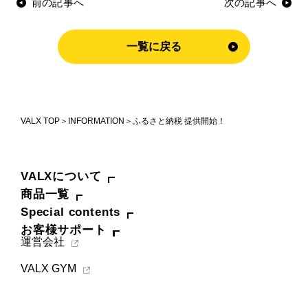
前の記事へ
次の記事へ
お問い合わせ
一覧に戻る
Special contents
コミュニティサイト
VALX "FUN" LIVE!
VALX TOP
INFORMATION
ふるさと納税 提供開始！
筋トレ大学PRO
POWER OF HUMAN
VALXについて
商品一覧
コラム
Special contents
お客様サポート
ドン・キホーテ x VALX
運営会社
ドラッグストア x VALX
VALX GYM
VALX GYM