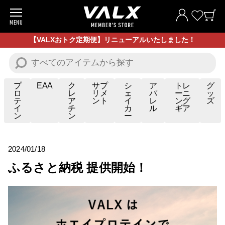
MENU
商品一覧
【VALXおトク定期便】リニューアルいたしました！
お試し商品
プロテイン
プ
EAA
ク
サプ
シ
ア
トレ
グ
ロ
レ
リメ
ェ
パ
ーニ
ッ
テ
ア
ント
イ
レ
ング
ズ
サプリメント
イ
チ
カ
ル
ギア
ン
ン
ー
トレーニングギア/グッズ
アパレル
2024/01/18
ふるさと納税 提供開始！
お買い得商品
全ての商品
VALXについて