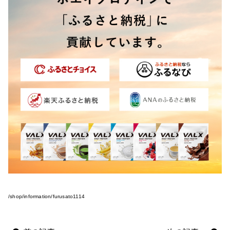
VALXについて
おトク
おまとめ割
おトク
定期便
はじめての方へ
お客様リアルレビュー
お客様サポート
お知らせ一覧
ご利用ガイド
/shop/information/furusato1114
成分・アレルギー情報