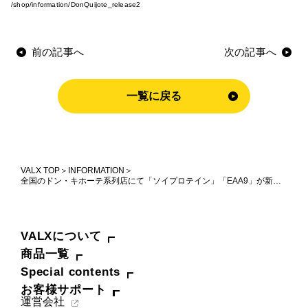
お問い合わせ
/shop/information/DonQuijote_release2
Special contents
前の記事へ
次の記事へ
コミュニティサイト
一覧に戻る
VALX "FUN" LIVE!
筋トレ大学PRO
POWER OF HUMAN
VALX TOP
INFORMATION
全国のドン・キホーテ系列店にて「ソイプロテイン」「EAA9」が新たに登場
コラム
ドン・キホーテ x VALX
VALXについて
商品一覧
ドラッグストア x VALX
Special contents
お客様サポート
VALX GYM
運営会社