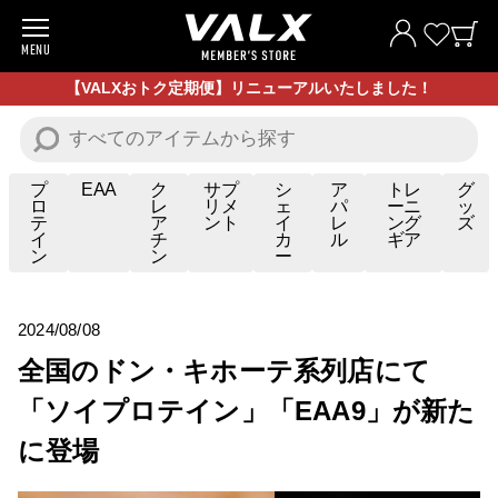
MENU
商品一覧
【VALXおトク定期便】リニューアルいたしました！
お試し商品
プロテイン
プ
EAA
ク
サプ
シ
ア
トレ
グ
ロ
レ
リメ
ェ
パ
ーニ
ッ
テ
ア
ント
イ
レ
ング
ズ
サプリメント
イ
チ
カ
ル
ギア
ン
ン
ー
トレーニングギア/グッズ
アパレル
2024/08/08
全国のドン・キホーテ系列店にて
お買い得商品
「ソイプロテイン」「EAA9」が新た
全ての商品
に登場
VALXについて