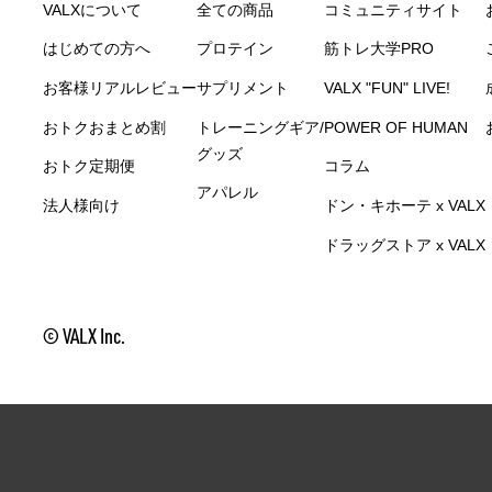
VALXについて
全ての商品
コミュニティサイト
はじめての方へ
プロテイン
筋トレ大学PRO
お客様リアルレビュー
サプリメント
VALX "FUN" LIVE!
おトク
おまとめ割
トレーニングギア/
POWER OF HUMAN
グッズ
おトク
定期便
コラム
アパレル
法人様向け
ドン・キホーテ x VALX
ドラッグストア x VALX
© VALX Inc.