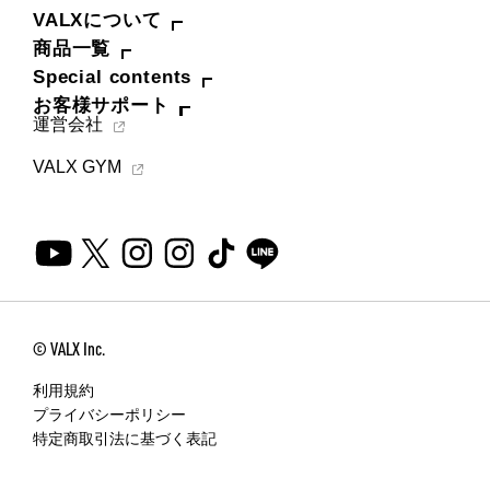
お問い合わせ
VALXについて
商品一覧
Special contents
Special contents
お客様サポート
コミュニティサイト
運営会社
VALX GYM
VALX "FUN" LIVE!
筋トレ大学PRO
POWER OF HUMAN
コラム
© VALX Inc.
ドン・キホーテ x VALX
利用規約
プライバシーポリシー
ドラッグストア x VALX
特定商取引法に基づく表記
VALX GYM