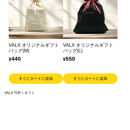
VALXについて
おトク
おまとめ割
おトク
定期便
VALX オリジナルギフト
VALX オリジナルギフト
はじめての方へ
バッグ(M)
バッグ(L)
440
550
¥
¥
お客様リアルレビュー
すぐにカートに追加
すぐにカートに追加
お客様サポート
お知らせ一覧
VALX TOP
ギフト
ご利用ガイド
成分・アレルギー情報