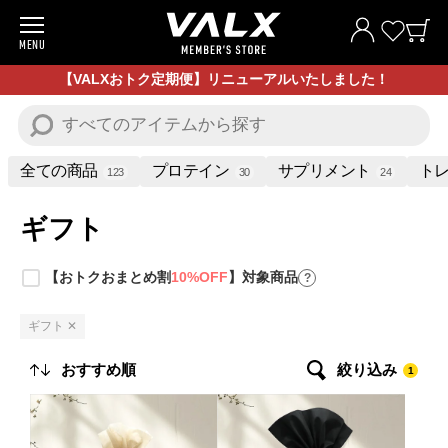
MENU
商品一覧
【VALXおトク定期便】リニューアルいたしました！
お試し商品
プロテイン
全ての商品
プロテイン
サプリメント
トレ
123
30
24
サプリメント
ギフト
トレーニングギア/グッズ
【おトクおまとめ割
10%OFF
】対象商品
?
アパレル
ギフト ✕
お買い得商品
絞り込み
1
全ての商品
VALXについて