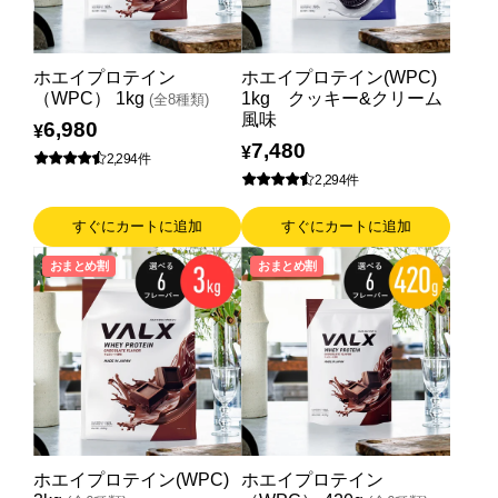
お問い合わせ
Special contents
ホエイプロテイン
ホエイプロテイン(WPC)
（WPC） 1kg
1kg クッキー&クリーム
(全8種類)
風味
コミュニティサイト
6,980
¥
7,480
¥
2,294件
VALX "FUN" LIVE!
2,294件
筋トレ大学PRO
すぐにカートに追加
すぐにカートに追加
おまとめ割
おまとめ割
POWER OF HUMAN
コラム
ドン・キホーテ x VALX
ドラッグストア x VALX
VALX GYM
ホエイプロテイン(WPC)
ホエイプロテイン