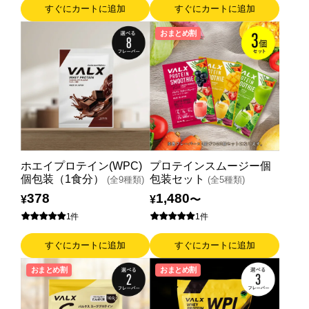
すぐにカートに追加
すぐにカートに追加
法人様向け
おまとめ割
運営会社
VALX GYM
FOLLOW US
ホエイプロテイン(WPC)
プロテインスムージー個
個包装（1食分）
包装セット
(全9種類)
(全5種類)
378
1,480
¥
¥
〜
ENGLISH
1件
1件
すぐにカートに追加
すぐにカートに追加
おまとめ割
おまとめ割