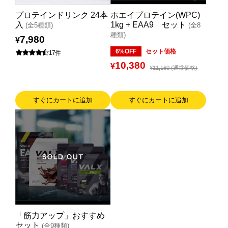
プロテインドリンク 24本
ホエイプロテイン(WPC)
入
1kg + EAA9 セット
(全5種類)
(全8
種類)
7,980
¥
6%OFF
セット価格
17件
10,380
¥
¥11,160 (通常価格)
すぐにカートに追加
すぐにカートに追加
「筋力アップ」おすすめ
セット
(全9種類)