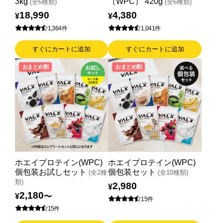
3kg
（WPC） 420g
(全6種類)
(全6種類)
18,990
4,380
¥
¥
各種ポリシー
1,364件
1,041件
利用規約
すぐにカートに追加
すぐにカートに追加
プライバシーポリシー
おまとめ割
おまとめ割
特定商取引法に基づく表記
ふるさと納税
ANA
楽天
ホエイプロテイン(WPC)
ホエイプロテイン(WPC)
個包装お試しセット
個包装セット
(全2種
(全10種類)
ふるさとチョイス
類)
2,980
¥
2,180
¥
〜
15件
ふるなび
15件