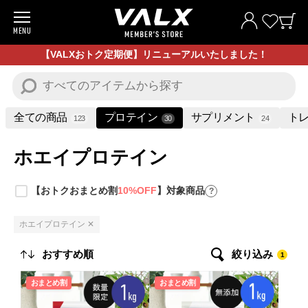
MENU
商品一覧
【VALXおトク定期便】リニューアルいたしました！
お試し商品
プロテイン
全ての商品
プロテイン
サプリメント
トレ
123
30
24
サプリメント
ホエイプロテイン
トレーニングギア/グッズ
【おトクおまとめ割
10%OFF
】対象商品
?
アパレル
ホエイプロテイン ✕
お買い得商品
絞り込み
1
全ての商品
おまとめ割
おまとめ割
VALXについて