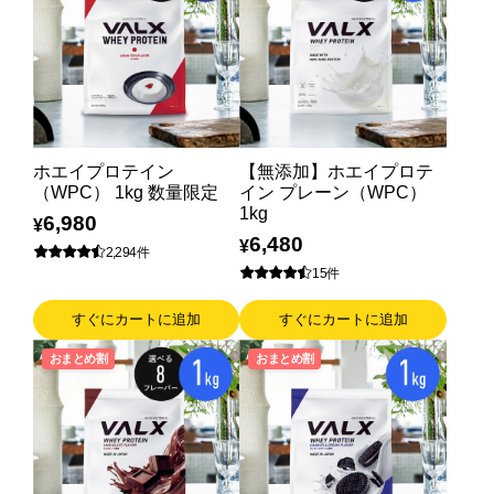
VALXについて
おトク
おまとめ割
おトク
定期便
ホエイプロテイン
【無添加】ホエイプロテ
はじめての方へ
（WPC） 1kg 数量限定
イン プレーン（WPC）
1kg
6,980
¥
お客様リアルレビュー
6,480
¥
2,294件
15件
お客様サポート
すぐにカートに追加
すぐにカートに追加
お知らせ一覧
おまとめ割
おまとめ割
ご利用ガイド
成分・アレルギー情報