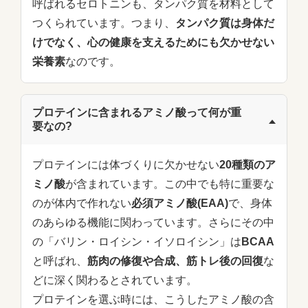
呼ばれるセロトニンも、タンパク質を材料として
つくられています。つまり、
タンパク質は身体だ
けでなく、心の健康を支えるためにも欠かせない
栄養素
なのです。
プロテインに含まれるアミノ酸って何が重
要なの?
プロテインには体づくりに欠かせない
20種類のア
ミノ酸
が含まれています。この中でも特に重要な
のが体内で作れない
必須アミノ酸(EAA)
で、身体
のあらゆる機能に関わっています。さらにその中
の「バリン・ロイシン・イソロイシン」は
BCAA
と呼ばれ、
筋肉の修復や合成、筋トレ後の回復
な
どに深く関わるとされています。
プロテインを選ぶ時には、こうしたアミノ酸の含