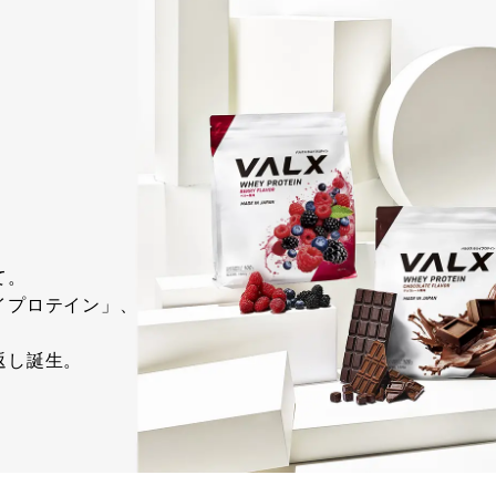
て。
イプロテイン」、
、
返し誕生。